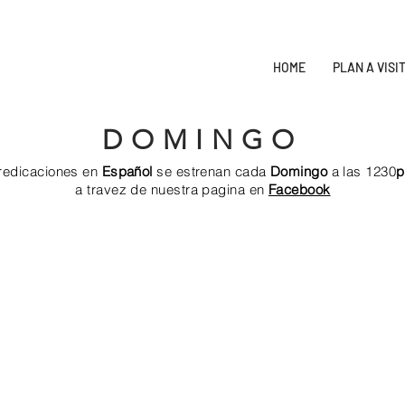
HOME
PLAN A VISI
D O M I N G O
redicaciones en
Español
se estrenan cada
Domingo
a las 1230
a travez de nuestra pagina en
Facebook